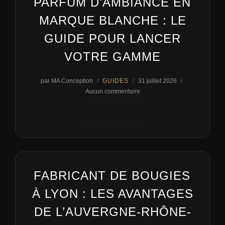
PARFUM D’AMBIANCE EN
MARQUE BLANCHE : LE
GUIDE POUR LANCER
VOTRE GAMME
Publié
par
MA Conception
GUIDES
31 juillet 2026
le
Aucun commentaire
FABRICANT DE BOUGIES
À LYON : LES AVANTAGES
DE L’AUVERGNE-RHÔNE-