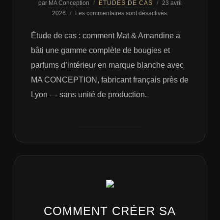
Publié
par
MA Conception
ÉTUDES DE CAS
23 avril
le
2026
Les commentaires sont désactivés.
Étude de cas : comment Mat & Amandine a
bâti une gamme complète de bougies et
parfums d’intérieur en marque blanche avec
MA CONCEPTION, fabricant français près de
Lyon — sans unité de production.
COMMENT CRÉER SA