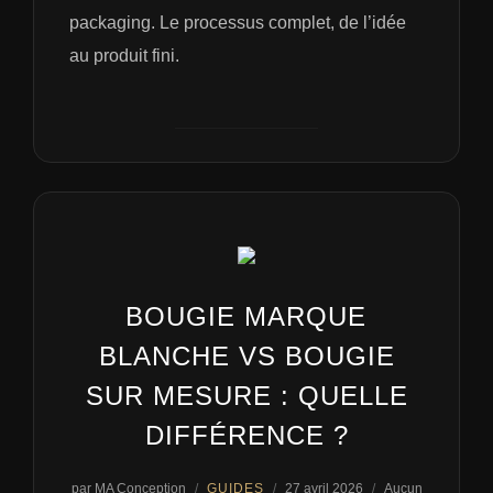
packaging. Le processus complet, de l’idée
au produit fini.
BOUGIE MARQUE
BLANCHE VS BOUGIE
SUR MESURE : QUELLE
DIFFÉRENCE ?
Publié
par
MA Conception
GUIDES
27 avril 2026
Aucun